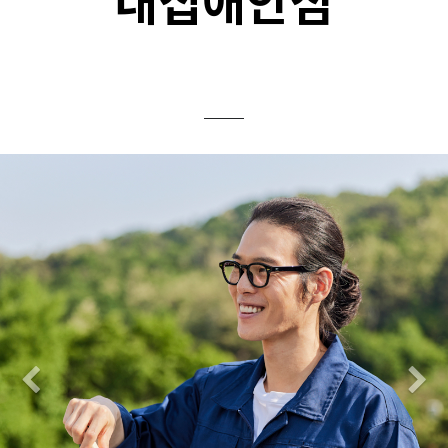
내집애안심
Previous
N