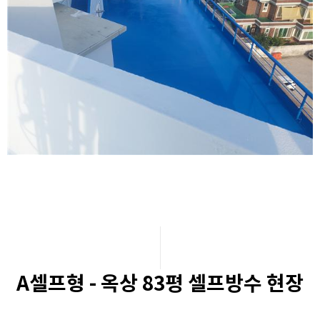
A셀프형 - 옥상 83평 셀프방수 현장