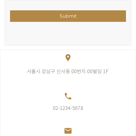
Submit
place
서울시 강남구 신사동 00번지 00빌딩 1F
call
02-1234-5678
email